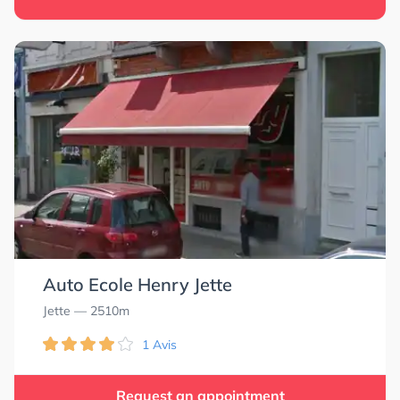
Auto Ecole Henry Jette
Jette
— 2510m
1 Avis
Request an appointment