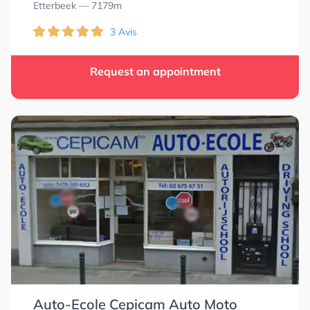
Etterbeek
— 7179m
3 Avis
Request an appointment
Auto-Ecole Cepicam Auto Moto