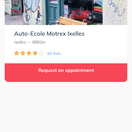
2.0
2.0
Auto-Ecole Motrex Ixelles
Ixelles
— 6892m
10 Avis
Request an appointment