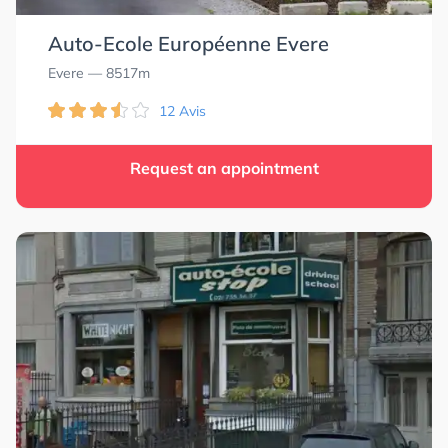
Auto-Ecole Européenne Evere
Evere
— 8517m
12 Avis
Request an appointment