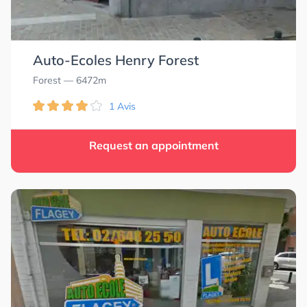
Auto-Ecoles Henry Forest
Forest
— 6472m
1 Avis
Request an appointment
4.0
4.0
3.5
3.5
4.0
4.0