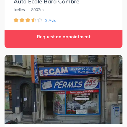
Auto Ecole Bara Cambre
Ixelles
— 8002m
2 Avis
Request an appointment