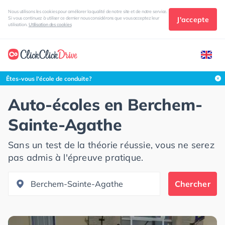
Nous utilisons les cookies pour améliorer la qualité de notre site et de notre service.
J'accepte
Si vous continuez à utiliser ce dernier nous considérons que vous acceptez leur
utilisation.
Utilisation des cookies
Rechercher dans cette zone
Êtes-vous l'école de conduite?
Auto-écoles en
Berchem-
Sainte-Agathe
Sans un test de la théorie réussie, vous ne serez
pas admis à l'épreuve pratique.
Chercher