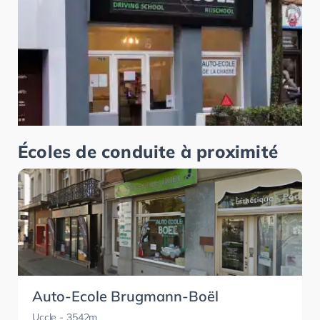
Écoles de conduite à proximité
Auto-Ecole Brugmann-Boël
Uccle
- 3542m