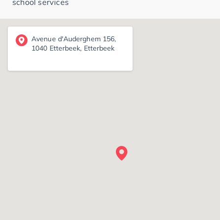
school services
Avenue d'Auderghem 156,
1040 Etterbeek, Etterbeek