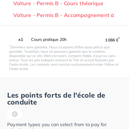
Voiture - Permis B - Cours théorique
Voiture - Permis B - Accompagnement à
*
x1
Cours pratique 20h
1 086 €
*
Données sans garantie. Nous essayons d'être aussi précis que
possible. Toutefois, nous ne pouvons garantir que le contenu
disponible sur ce site Web est exact, complet, fiable, à jour ou sans
erreur. Tous les prix indiqués incluent la TVA et seront facturés par
l'auto-école. Les contrats sont conclus exclusivement entre l'élève et
l'auto-école.
Les points forts de l'école de
conduite
Payment types you can select from to pay for