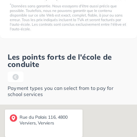
*
Données sans garantie. Nous essayons d'être aussi précis que
possible. Toutefois, nous ne pouvons garantir que le contenu
disponible sur ce site Web est exact, complet, fiable, à jour ou sans
erreur. Tous les prix indiqués incluent la TVA et seront facturés par
l'auto-école. Les contrats sont conclus exclusivement entre l'élève et
l'auto-école.
Les points forts de l'école de
conduite
Payment types you can select from to pay for
school services
Rue du Palais 116, 4800
Verviers, Verviers