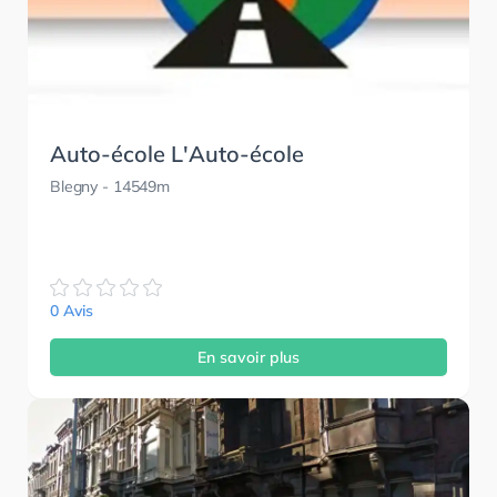
Auto-école L'Auto-école
Blegny
- 14549m
0 Avis
En savoir plus