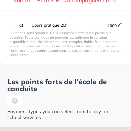
Voiture - Permis B - Accompagnement à
*
x1
Cours pratique 20h
1 000 €
*
Données sans garantie. Nous essayons d'être aussi précis que
possible. Toutefois, nous ne pouvons garantir que le contenu
disponible sur ce site Web est exact, complet, fiable, à jour ou sans
erreur. Tous les prix indiqués incluent la TVA et seront facturés par
l'auto-école. Les contrats sont conclus exclusivement entre l'élève et
l'auto-école.
Les points forts de l'école de
conduite
Payment types you can select from to pay for
school services