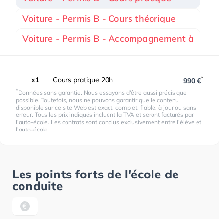
Voiture - Permis B - Cours théorique
Voiture - Permis B - Accompagnement à
*
x1
Cours pratique 20h
990 €
*
Données sans garantie. Nous essayons d'être aussi précis que
possible. Toutefois, nous ne pouvons garantir que le contenu
disponible sur ce site Web est exact, complet, fiable, à jour ou sans
erreur. Tous les prix indiqués incluent la TVA et seront facturés par
l'auto-école. Les contrats sont conclus exclusivement entre l'élève et
l'auto-école.
Les points forts de l'école de
conduite