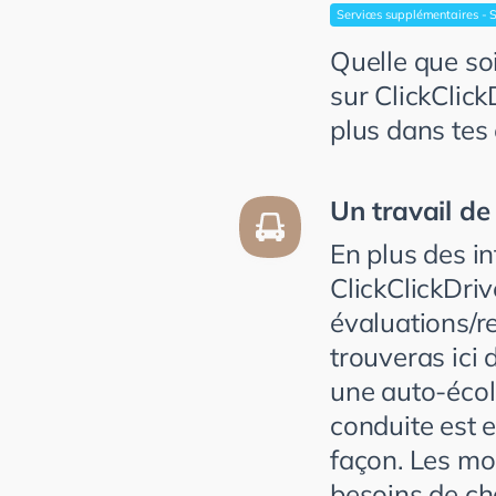
Services supplémentaires - 
Quelle que soi
sur ClickClick
plus dans tes 
Un travail de
En plus des i
ClickClickDri
évaluations/r
trouveras ici
une auto-écol
conduite est 
façon. Les mo
besoins de ch