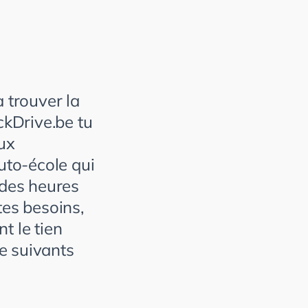
 trouver la
ckDrive.be tu
eux
uto-école qui
à des heures
tes besoins,
t le tien
he suivants