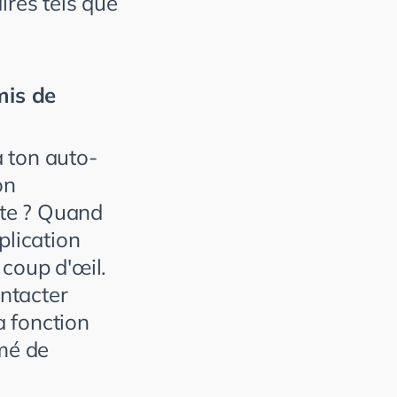
ires tels que
mis de
à ton auto-
on
ite ? Quand
plication
 coup d'œil.
ontacter
a fonction
mé de