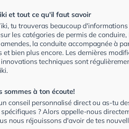
et tout ce qu'il faut savoir
ki, tu trouveras beaucoup d'informations
sur les catégories de permis de conduire, 
s amendes, la conduite accompagnée à par
 et bien plus encore. Les dernières modif
et innovations techniques sont régulièreme
ki.
 sommes à ton écoute!
un
conseil
personnalisé
direct
ou
as-tu
de
s
spécifiques
?
Alors
appelle-nous
directe
us
nous
réjouissons
d'avoir
de
tes
nouvel