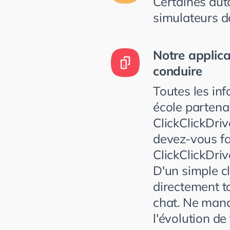
Certaines aut
simulateurs d
Notre applica
conduire
Toutes les inf
école partenai
ClickClickDri
devez-vous fa
ClickClickDriv
D'un simple cl
directement to
chat. Ne manq
l'évolution de