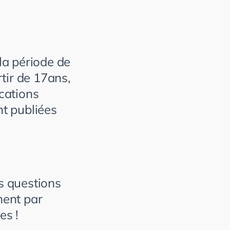
la période de
tir de 17ans,
ications
nt publiées
s
questions
ment
par
les
!