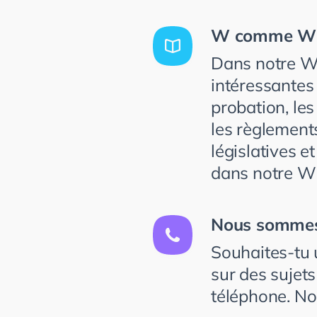
W comme Wiki 
Dans notre Wi
intéressantes 
probation, le
les règlements
législatives 
dans notre Wi
Nous sommes
Souhaites-tu
sur
des
sujet
téléphone.
No