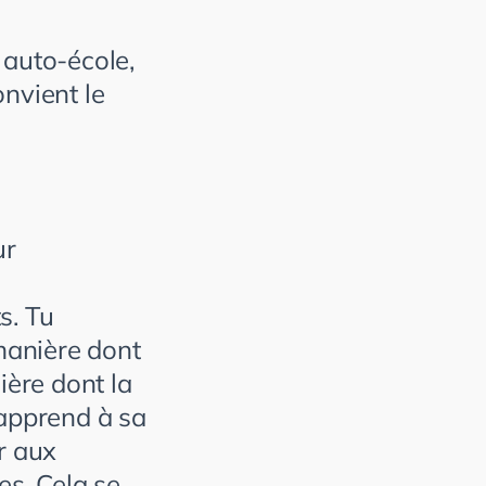
n auto-école,
onvient le
ur
s. Tu
manière dont
ière dont la
 apprend à sa
r aux
es. Cela se