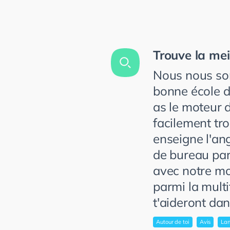
Trouve la mei
Nous nous som
bonne école d
as le moteur d
facilement tr
enseigne l'ang
de bureau par
avec notre mo
parmi la multi
t'aideront dan
Autour de toi
Avis
La