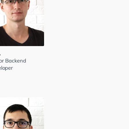
.
or Backend
loper