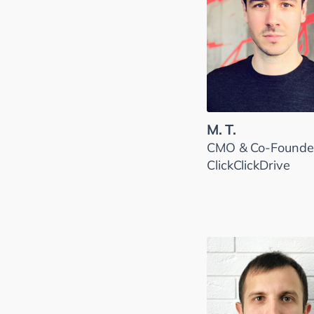
M. T.
CMO & Co-Founder
ClickClickDrive