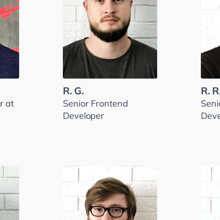
R. G.
R. R
 at
Senior Frontend
Seni
Developer
Deve