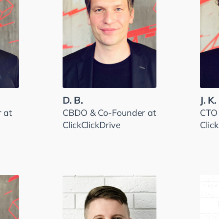
D. B.
J. K.
 at
CBDO & Co-Founder at
CTO 
ClickClickDrive
Clic