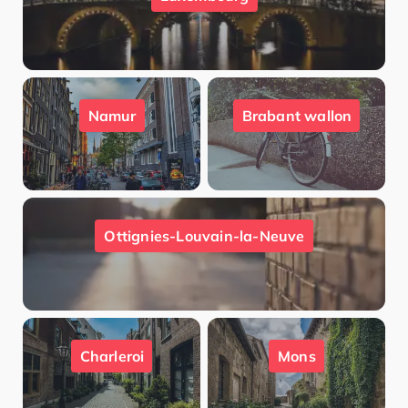
Namur
Brabant wallon
Ottignies-Louvain-la-Neuve
Charleroi
Mons