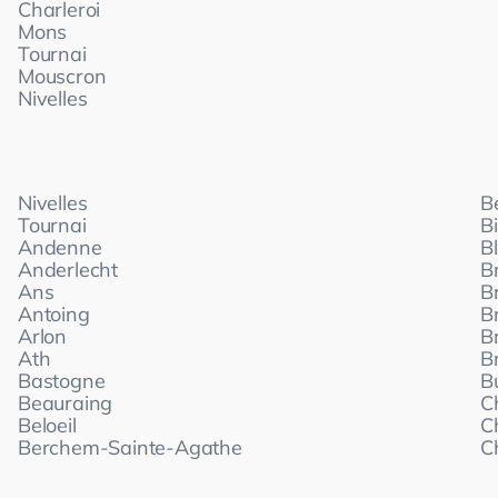
Charleroi
Mons
Tournai
Mouscron
Nivelles
Nivelles
B
Tournai
B
Andenne
B
Anderlecht
Br
Ans
B
Antoing
B
Arlon
B
Ath
B
Bastogne
B
Beauraing
C
Beloeil
C
Berchem-Sainte-Agathe
C