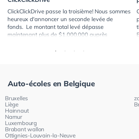
ClickClickDrive passe la troisième! Nous sommes
heureux d'annoncer un seconde levée de
fonds. Le montant total levé dépasse
maintenant plus de $1.000.000 auprès
d'investisseurs américains, allemands et
britanniques. ClickClickDr
Auto-écoles en
Belgique
Bruxelles
za
Liège
B
Hainnaut
Namur
Luxembourg
Brabant wallon
Ottignies-Louvain-la-Neuve