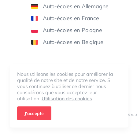
Auto-écoles en Allemagne
Auto-écoles en France
Auto-écoles en Pologne
Auto-écoles en Belgique
Nous utilisons les cookies pour améliorer la
qualité de notre site et de notre service. Si
vous continuez à utiliser ce dernier nous
DSGV
O
considérons que vous acceptez leur
Datenschutzkonform
utilisation.
Utilisation des cookies
© ClickClickDrive 2026
J'accepte
Nombre de visiteurs sur nos sites web durant la période du 01/01/2025 au 