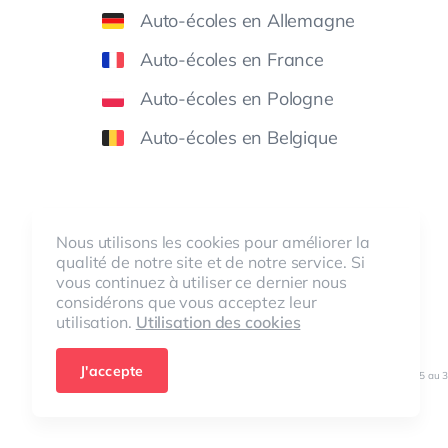
Auto-écoles en Allemagne
Auto-écoles en France
Auto-écoles en Pologne
Auto-écoles en Belgique
Nous utilisons les cookies pour améliorer la
qualité de notre site et de notre service. Si
vous continuez à utiliser ce dernier nous
DSGV
O
considérons que vous acceptez leur
Datenschutzkonform
utilisation.
Utilisation des cookies
© ClickClickDrive 2026
J'accepte
Nombre de visiteurs sur nos sites web durant la période du 01/01/2025 au 