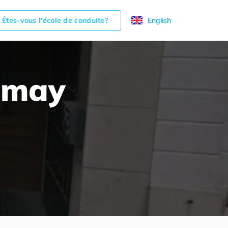
Êtes-vous l'école de conduite?
English
imay