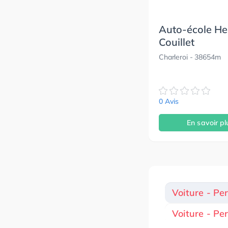
Auto-école He
Couillet
Charleroi
- 38654m
0 Avis
En savoir pl
Voiture - Pe
Voiture - P