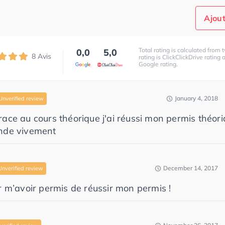
Ajout
Total rating is calculated from t
0,0
5,0
8
Avis
rating is ClickClickDrive rating
Google rating.
January 4, 2018
Unverified review
ace au cours théorique j'ai réussi mon permis théor
nde vivement
December 14, 2017
Unverified review
r m’avoir permis de réussir mon permis !