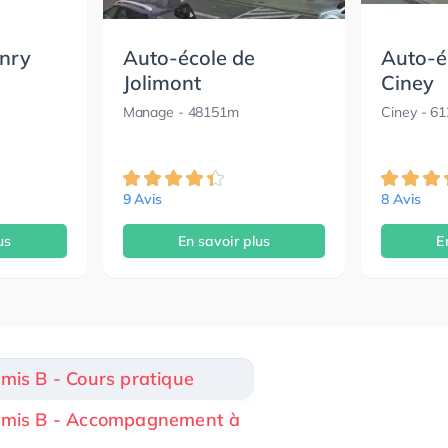
nry
Auto-école de
Auto-é
Jolimont
Ciney
Manage
- 48151m
Ciney
- 6
9 Avis
8 Avis
us
En savoir plus
E
rmis B - Cours pratique
ermis B - Accompagnement à