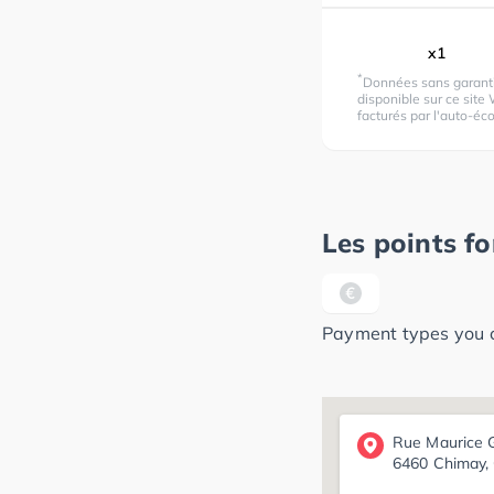
x1
*
Données sans garantie
disponible sur ce site 
facturés par l'auto-éco
Les points fo
Payment types you ca
Rue Maurice 
6460 Chimay,