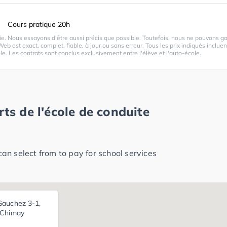
Cours pratique 20h
. Nous essayons d'être aussi précis que possible. Toutefois, nous ne pouvons ga
Web est exact, complet, fiable, à jour ou sans erreur. Tous les prix indiqués incluen
le. Les contrats sont conclus exclusivement entre l'élève et l'auto-école.
rts de l'école de conduite
n select from to pay for school services
Gauchez 3-1,
 Chimay