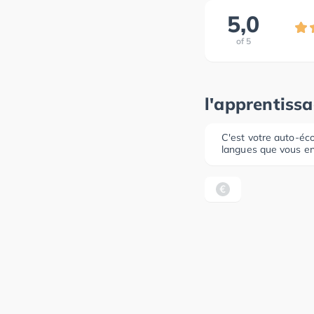
5,0
of
5
l'apprentiss
C'est votre auto-éco
langues que vous en