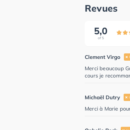
Revues
5,0
of
5
Clement Virgo
Merci beaucoup Gr
cours je recomma
Michaël Dutry
Merci à Marie pou