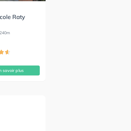
cole Raty
1240m
n savoir plus