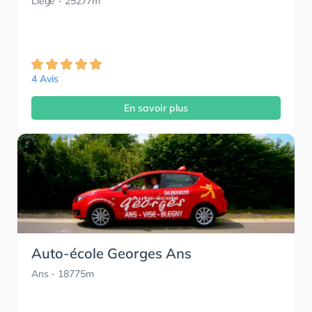
Liège
- 25277m
4 Avis
En savoir plus
Auto-école Georges Ans
Ans
- 18775m