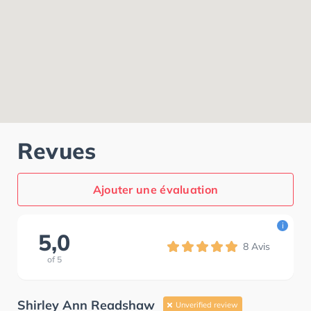
Revues
Ajouter une évaluation
i
5,0
8
Avis
of
5
Shirley Ann Readshaw
Unverified review