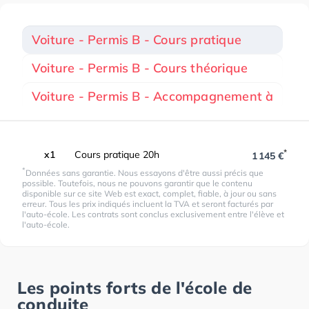
Voiture - Permis B - Cours pratique
Voiture - Permis B - Cours théorique
Voiture - Permis B - Accompagnement à
*
x1
Cours pratique 20h
1 145 €
*
Données sans garantie. Nous essayons d'être aussi précis que
possible. Toutefois, nous ne pouvons garantir que le contenu
disponible sur ce site Web est exact, complet, fiable, à jour ou sans
erreur. Tous les prix indiqués incluent la TVA et seront facturés par
l'auto-école. Les contrats sont conclus exclusivement entre l'élève et
l'auto-école.
Les points forts de l'école de
conduite