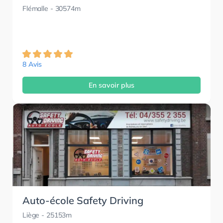
Flémalle
- 30574m
8 Avis
En savoir plus
Auto-école Safety Driving
Liège
- 25153m