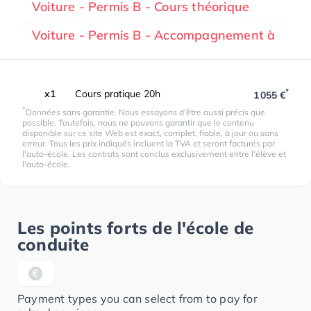
Voiture - Permis B - Cours théorique
Voiture - Permis B - Accompagnement à
*
x1
Cours pratique 20h
1 055 €
*
Données sans garantie. Nous essayons d'être aussi précis que
possible. Toutefois, nous ne pouvons garantir que le contenu
disponible sur ce site Web est exact, complet, fiable, à jour ou sans
erreur. Tous les prix indiqués incluent la TVA et seront facturés par
l'auto-école. Les contrats sont conclus exclusivement entre l'élève et
l'auto-école.
Les points forts de l'école de
conduite
Payment types you can select from to pay for