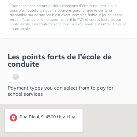
*
Données sans garantie. Nous essayons d'être aussi précis que
possible. Toutefois, nous ne pouvons garantir que le contenu
disponible sur ce site Web est exact, complet, fiable, à jour ou sans
erreur. Tous les prix indiqués incluent la TVA et seront facturés par
l'auto-école. Les contrats sont conclus exclusivement entre l'élève et
l'auto-école.
Les points forts de l'école de
conduite
Payment types you can select from to pay for
school services
Rue Rioul, 9, 4500 Huy, Huy