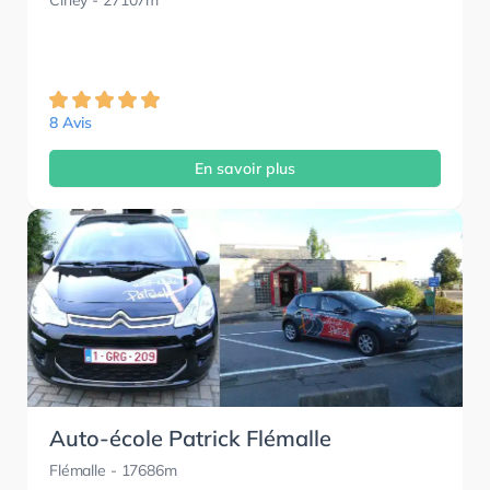
Ciney
- 27107m
8 Avis
En savoir plus
Auto-école Patrick Flémalle
Flémalle
- 17686m