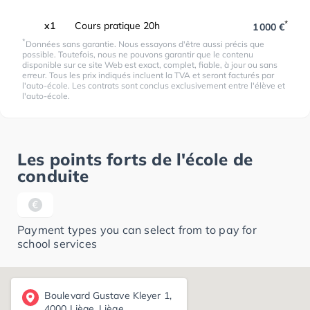
*
x1
Cours pratique 20h
1 000 €
*
Données sans garantie. Nous essayons d'être aussi précis que
possible. Toutefois, nous ne pouvons garantir que le contenu
disponible sur ce site Web est exact, complet, fiable, à jour ou sans
erreur. Tous les prix indiqués incluent la TVA et seront facturés par
l'auto-école. Les contrats sont conclus exclusivement entre l'élève et
l'auto-école.
Les points forts de l'école de
conduite
Payment types you can select from to pay for
school services
Boulevard Gustave Kleyer 1,
4000 Liège, Liège