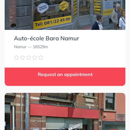
Auto-école Bara Namur
Namur
— 16529m
Request an appointment