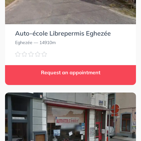
Auto-école Librepermis Eghezée
Eghezée
— 14910m
Request an appointment
5.0
5.0