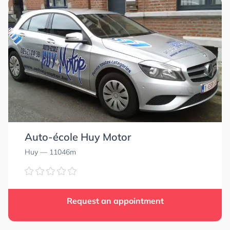
Auto-école Huy Motor
Huy
— 11046m
0.0
0.0
Request an appointment