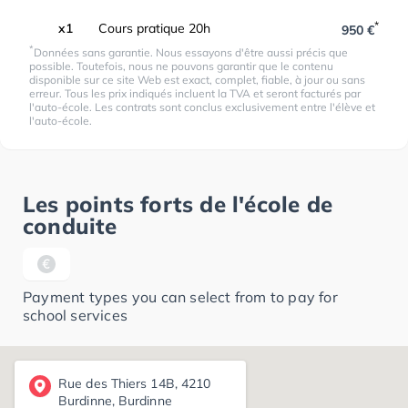
*
x1
Cours pratique 20h
950 €
*
Données sans garantie. Nous essayons d'être aussi précis que
possible. Toutefois, nous ne pouvons garantir que le contenu
disponible sur ce site Web est exact, complet, fiable, à jour ou sans
erreur. Tous les prix indiqués incluent la TVA et seront facturés par
l'auto-école. Les contrats sont conclus exclusivement entre l'élève et
l'auto-école.
Les points forts de l'école de
conduite
Payment types you can select from to pay for
school services
Rue des Thiers 14B, 4210
Burdinne, Burdinne