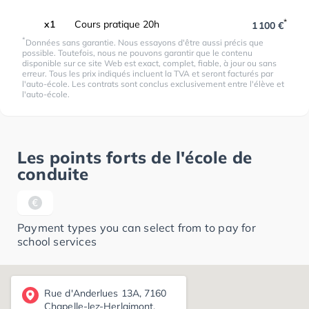
*
x1
Cours pratique 20h
1 100 €
*
Données sans garantie. Nous essayons d'être aussi précis que
possible. Toutefois, nous ne pouvons garantir que le contenu
disponible sur ce site Web est exact, complet, fiable, à jour ou sans
erreur. Tous les prix indiqués incluent la TVA et seront facturés par
l'auto-école. Les contrats sont conclus exclusivement entre l'élève et
l'auto-école.
Les points forts de l'école de
conduite
Payment types you can select from to pay for
school services
Rue d'Anderlues 13A, 7160
Chapelle-lez-Herlaimont,