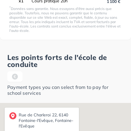
x1
Cours pratique 20h
1 100 €
*
Données sans garantie. Nous essayons d'être aussi précis que
possible. Toutefois, nous ne pouvons garantir que le contenu
disponible sur ce site Web est exact, complet, fiable, à jour ou sans
erreur. Tous les prix indiqués incluent la TVA et seront facturés par
l'auto-école. Les contrats sont conclus exclusivement entre l'élève et
l'auto-école.
Les points forts de l'école de
conduite
Payment types you can select from to pay for
school services
Rue de Charleroi 22, 6140
Fontaine-l'Evêque, Fontaine-
l'Evêque