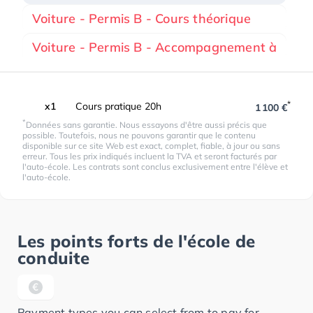
Voiture - Permis B - Cours théorique
Voiture - Permis B - Accompagnement à
*
x1
Cours pratique 20h
1 100 €
*
Données sans garantie. Nous essayons d'être aussi précis que
possible. Toutefois, nous ne pouvons garantir que le contenu
disponible sur ce site Web est exact, complet, fiable, à jour ou sans
erreur. Tous les prix indiqués incluent la TVA et seront facturés par
l'auto-école. Les contrats sont conclus exclusivement entre l'élève et
l'auto-école.
Les points forts de l'école de
conduite
Payment types you can select from to pay for