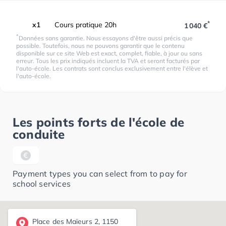
*
x1
Cours pratique 20h
1 040 €
*
Données sans garantie. Nous essayons d'être aussi précis que
possible. Toutefois, nous ne pouvons garantir que le contenu
disponible sur ce site Web est exact, complet, fiable, à jour ou sans
erreur. Tous les prix indiqués incluent la TVA et seront facturés par
l'auto-école. Les contrats sont conclus exclusivement entre l'élève et
l'auto-école.
Les points forts de l'école de
conduite
Payment types you can select from to pay for
school services
Place des Maïeurs 2, 1150