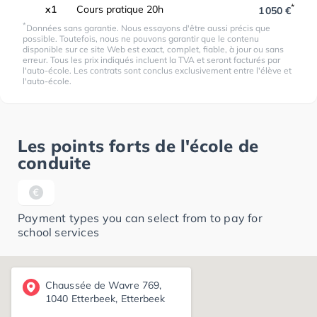
*
x1
Cours pratique 20h
1 050 €
*
Données sans garantie. Nous essayons d'être aussi précis que
possible. Toutefois, nous ne pouvons garantir que le contenu
disponible sur ce site Web est exact, complet, fiable, à jour ou sans
erreur. Tous les prix indiqués incluent la TVA et seront facturés par
l'auto-école. Les contrats sont conclus exclusivement entre l'élève et
l'auto-école.
Les points forts de l'école de
conduite
Payment types you can select from to pay for
school services
Chaussée de Wavre 769,
1040 Etterbeek, Etterbeek