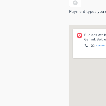
Payment types you ca
Rue des Ateli
Genval, Belgi
02 653 48
Contact 