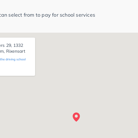
n select from to pay for school services
ers 29, 1332
um, Rixensart
 32
the driving school