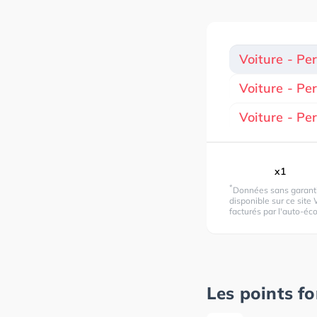
Voiture - Pe
Voiture - Pe
Voiture - P
x1
*
Données sans garantie
disponible sur ce site 
facturés par l'auto-éco
Les points fo