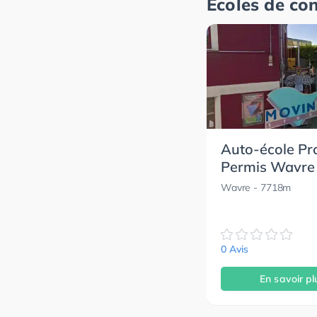
Écoles de co
Auto-école Pr
Permis Wavre
Wavre
- 7718m
0 Avis
En savoir pl