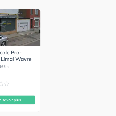
cole Pro-
 Limal Wavre
5165m
n savoir plus