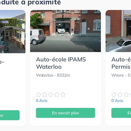
nduite à proximité
Auto-école IPAMS
Auto-é
o-
Waterloo
Permis
Waterloo
- 8332m
Wavre
- 
0 Avis
0 Avis
En savoir plus
E
us