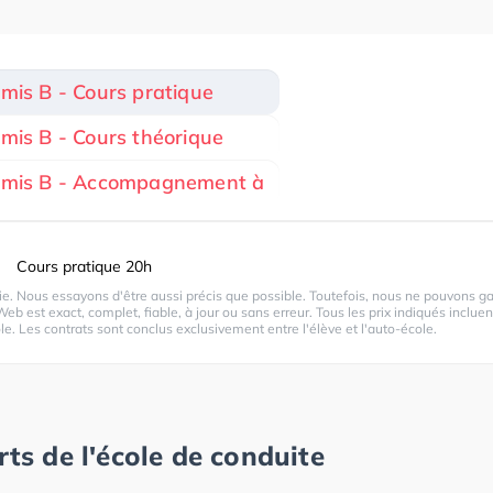
rmis B - Cours pratique
rmis B - Cours théorique
ermis B - Accompagnement à
Cours pratique 20h
. Nous essayons d'être aussi précis que possible. Toutefois, nous ne pouvons ga
Web est exact, complet, fiable, à jour ou sans erreur. Tous les prix indiqués incluen
le. Les contrats sont conclus exclusivement entre l'élève et l'auto-école.
rts de l'école de conduite