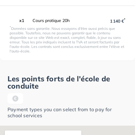
*
x1
Cours pratique 20h
1 140 €
*
Données sans garantie. Nous essayons d'être aussi précis que
possible. Toutefois, nous ne pouvons garantir que le contenu
disponible sur ce site Web est exact, complet, fiable, à jour ou sans
erreur. Tous les prix indiqués incluent la TVA et seront facturés par
l'auto-école. Les contrats sont conclus exclusivement entre l'élève et
l'auto-école.
Les points forts de l'école de
conduite
Payment types you can select from to pay for
school services