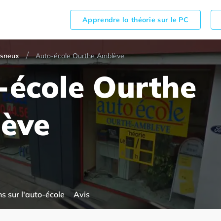
Apprendre la théorie sur le PC
sneux
Auto-école Ourthe Amblève
-école Ourthe
ève
s sur l'auto-école
Avis