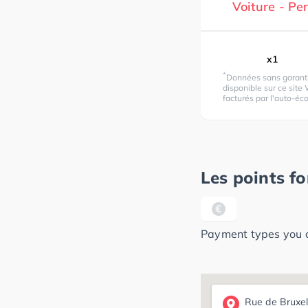
Voiture - P
x1
*
Données sans garantie
disponible sur ce site 
facturés par l'auto-éco
Les points fo
Payment types you ca
Rue de Bruxel