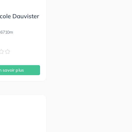
cole Dauvister
l
16710m
n savoir plus