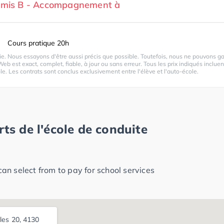
ermis B - Accompagnement à
Cours pratique 20h
. Nous essayons d'être aussi précis que possible. Toutefois, nous ne pouvons ga
Web est exact, complet, fiable, à jour ou sans erreur. Tous les prix indiqués incluen
le. Les contrats sont conclus exclusivement entre l'élève et l'auto-école.
rts de l'école de conduite
n select from to pay for school services
les 20, 4130