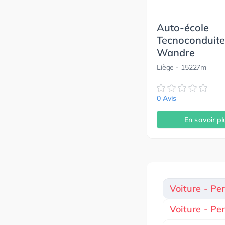
Auto-école
Tecnoconduite
Wandre
Liège
- 15227m
0 Avis
En savoir pl
Voiture - Pe
Voiture - Pe