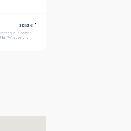
*
1 050 €
rantir que le contenu
t la TVA et seront