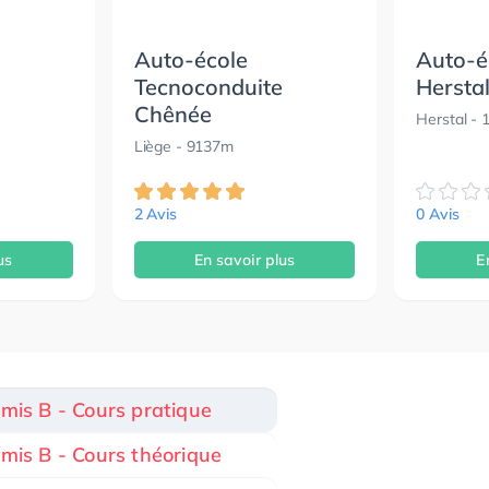
Auto-école
Auto-é
Tecnoconduite
Hersta
Chênée
Herstal
- 
Liège
- 9137m
2 Avis
0 Avis
us
En savoir plus
E
rmis B - Cours pratique
rmis B - Cours théorique