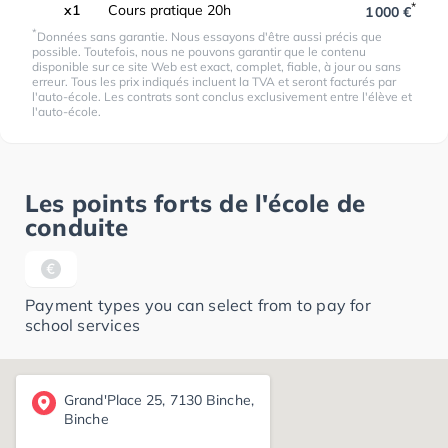
*
x1
Cours pratique 20h
1 000 €
*
Données sans garantie. Nous essayons d'être aussi précis que
possible. Toutefois, nous ne pouvons garantir que le contenu
disponible sur ce site Web est exact, complet, fiable, à jour ou sans
erreur. Tous les prix indiqués incluent la TVA et seront facturés par
l'auto-école. Les contrats sont conclus exclusivement entre l'élève et
l'auto-école.
Les points forts de l'école de
conduite
Payment types you can select from to pay for
school services
Grand'Place 25, 7130 Binche,
Binche