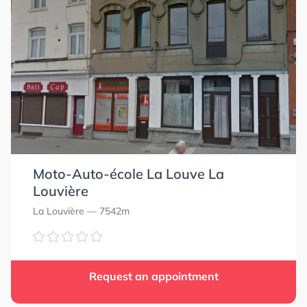
0.0
0.0
4.8
4.8
Moto-Auto-école La Louve La
Louvière
La Louvière
— 7542m
Request an appointment