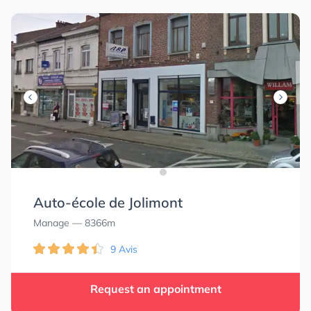
Auto-école de Jolimont
Manage
— 8366m
9 Avis
0.0
0.0
5.0
5.0
Request an appointment