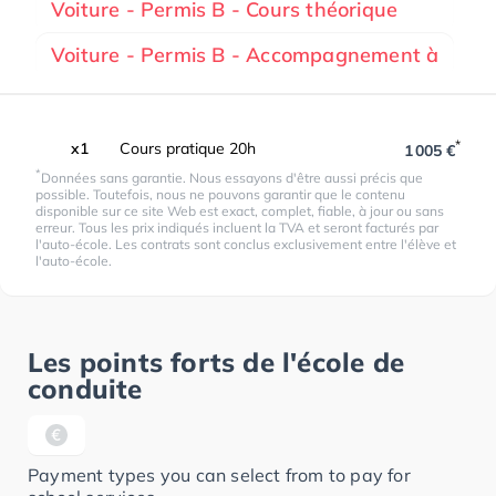
Voiture - Permis B - Cours théorique
Voiture - Permis B - Accompagnement à
*
x1
Cours pratique 20h
1 005 €
*
Données sans garantie. Nous essayons d'être aussi précis que
possible. Toutefois, nous ne pouvons garantir que le contenu
disponible sur ce site Web est exact, complet, fiable, à jour ou sans
erreur. Tous les prix indiqués incluent la TVA et seront facturés par
l'auto-école. Les contrats sont conclus exclusivement entre l'élève et
l'auto-école.
Les points forts de l'école de
conduite
Payment types you can select from to pay for