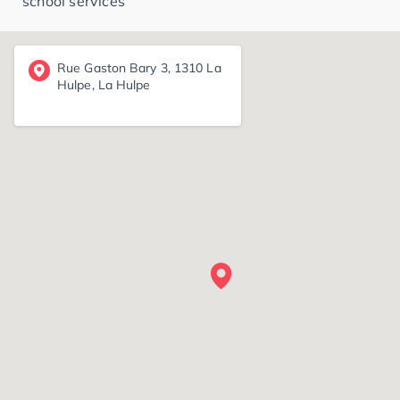
school services
Rue Gaston Bary 3, 1310 La
Hulpe, La Hulpe