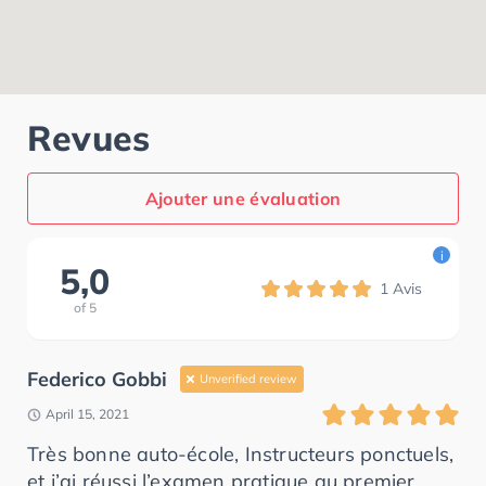
Revues
Ajouter une évaluation
i
5,0
1
Avis
of
5
Federico Gobbi
Unverified review
April 15, 2021
Très bonne auto-école, Instructeurs ponctuels,
et j’ai réussi l’examen pratique au premier