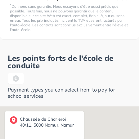
*
Données sans garantie. Nous essayons d'être aussi précis que
possible. Toutefois, nous ne pouvons garantir que le contenu
disponible sur ce site Web est exact, complet, fiable, à jour ou sans
erreur. Tous les prix indiqués incluent la TVA et seront facturés par
l'auto-école. Les contrats sont conclus exclusivement entre l'élève et
l'auto-école.
Les points forts de l'école de
conduite
Payment types you can select from to pay for
school services
Chaussée de Charleroi
40/11, 5000 Namur, Namur