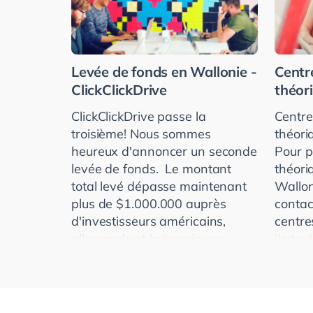
Levée de fonds en Wallonie -
Centr
ClickClickDrive
théor
ClickClickDrive passe la
Centre
troisième! Nous sommes
théori
heureux d'annoncer un seconde
Pour p
levée de fonds. Le montant
théori
total levé dépasse maintenant
Wallon
plus de $1.000.000 auprès
contac
d'investisseurs américains,
centre
allemands et britanniques.
Ils te
ClickClickDr
laquell