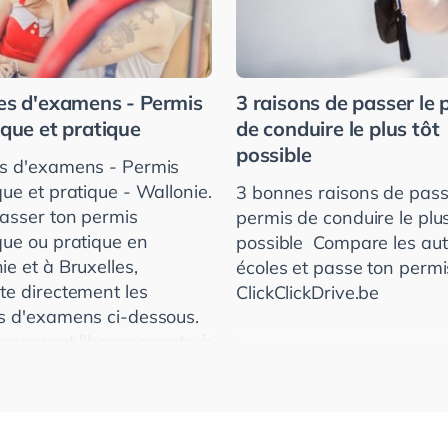
es d'examens - Permis
3 raisons de passer le 
ique et pratique
de conduire le plus tôt
possible
s d'examens - Permis
que et pratique - Wallonie.
3 bonnes raisons de pass
asser ton permis
permis de conduire le plus
que ou pratique en
possible ­ Compare les au
ie et à Bruxelles,
écoles et passe ton permi
te directement les
ClickClickDrive.be
s d'examens ci-dessous.
 donneront l'heure exacte à
e te présenter.