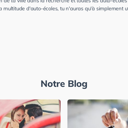
m de ta ville dans la recherche et toutes les auto-écoles 
 multitude d'auto-écoles, tu n'auras qu'à simplement util
Notre Blog