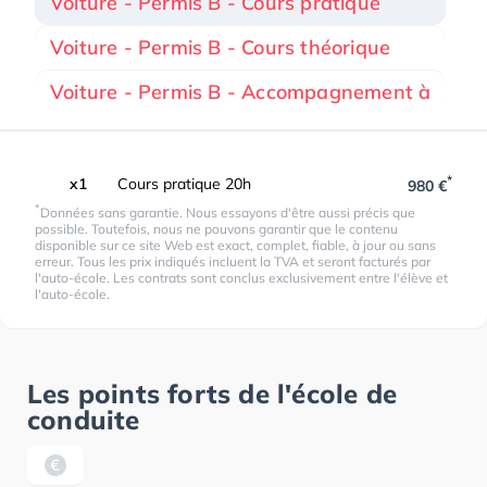
Voiture - Permis B - Cours pratique
Voiture - Permis B - Cours théorique
Voiture - Permis B - Accompagnement à
*
x1
Cours pratique 20h
980 €
*
Données sans garantie. Nous essayons d'être aussi précis que
possible. Toutefois, nous ne pouvons garantir que le contenu
disponible sur ce site Web est exact, complet, fiable, à jour ou sans
erreur. Tous les prix indiqués incluent la TVA et seront facturés par
l'auto-école. Les contrats sont conclus exclusivement entre l'élève et
l'auto-école.
Les points forts de l'école de
conduite