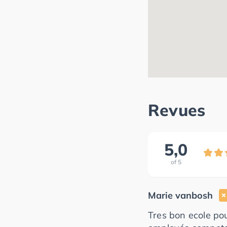
Revues
5,0
of
5
Marie vanbosh
Tres bon ecole po