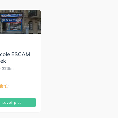
Ecole ESCAM
eek
- 2229m
n savoir plus