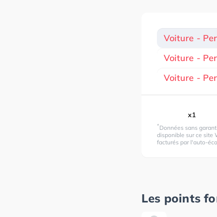
Voiture - Pe
Voiture - Pe
Voiture - P
x1
*
Données sans garantie
disponible sur ce site 
facturés par l'auto-éco
Les points fo