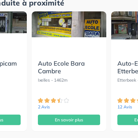
nduite à proximité
epicam
Auto Ecole Bara
Auto-
Cambre
Etterb
Ixelles
- 1462m
Etterbeek
2 Avis
12 Avis
us
En savoir plus
E