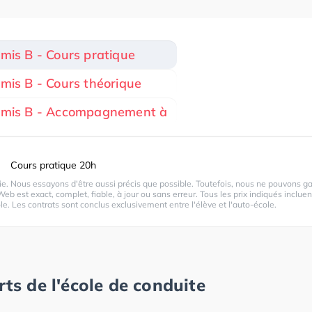
rmis B - Cours pratique
rmis B - Cours théorique
ermis B - Accompagnement à
Cours pratique 20h
. Nous essayons d'être aussi précis que possible. Toutefois, nous ne pouvons ga
Web est exact, complet, fiable, à jour ou sans erreur. Tous les prix indiqués incluen
le. Les contrats sont conclus exclusivement entre l'élève et l'auto-école.
rts de l'école de conduite