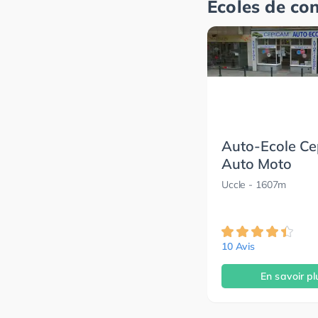
Écoles de co
Auto-Ecole C
Auto Moto
Uccle
- 1607m
10 Avis
En savoir pl