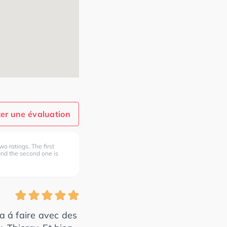
er une évaluation
wo ratings. The first
 and the second one is
a á faire avec des