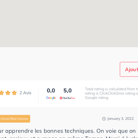
Ajout
Total rating is calculated from t
0,0
5,0
2
Avis
rating is ClickClickDrive rating
Google rating.
January 3, 2022
Unverified review
ur apprendre les bonnes techniques. On voie que on 