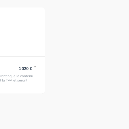
*
1 020 €
rantir que le contenu
t la TVA et seront