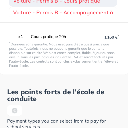
Voiture - Permis B - Cours pratique
Voiture - Permis B - Accompagnement à
*
x1
Cours pratique 20h
1 160 €
*
Données sans garantie. Nous essayons d'être aussi précis que
possible. Toutefois, nous ne pouvons garantir que le contenu
disponible sur ce site Web est exact, complet, fiable, à jour ou sans
erreur. Tous les prix indiqués incluent la TVA et seront facturés par
l'auto-école. Les contrats sont conclus exclusivement entre l'élève et
l'auto-école.
Les points forts de l'école de
conduite
Payment types you can select from to pay for
school services