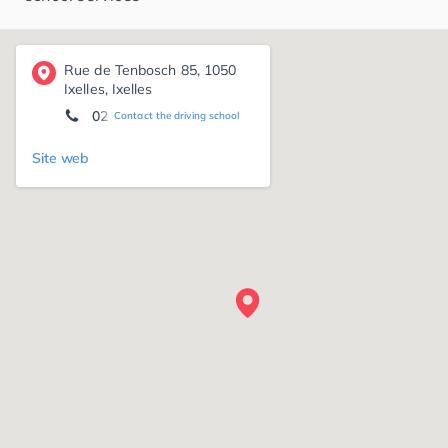
Rue de Tenbosch 85, 1050
Ixelles, Ixelles
02 537 35 65
Contact the driving school
Site web