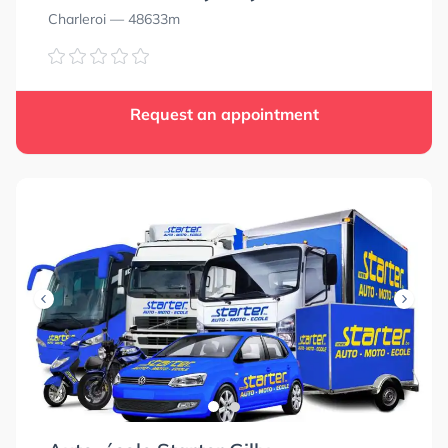
Charleroi
— 48633m
Request an appointment