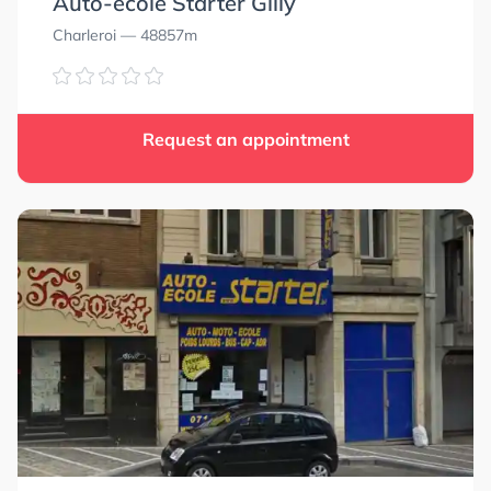
Auto-école Starter Gilly
Charleroi
— 48857m
Request an appointment