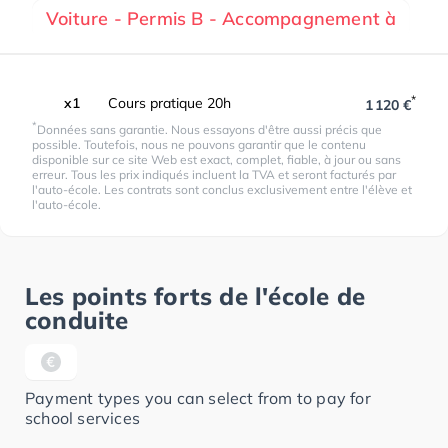
Voiture - Permis B - Accompagnement à
*
x1
Cours pratique 20h
1 120 €
*
Données sans garantie. Nous essayons d'être aussi précis que
possible. Toutefois, nous ne pouvons garantir que le contenu
disponible sur ce site Web est exact, complet, fiable, à jour ou sans
erreur. Tous les prix indiqués incluent la TVA et seront facturés par
l'auto-école. Les contrats sont conclus exclusivement entre l'élève et
l'auto-école.
Les points forts de l'école de
conduite
Payment types you can select from to pay for
school services