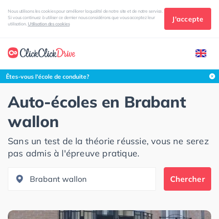
Nous utilisons les cookies pour améliorer la qualité de notre site et de notre service.
J'accepte
Si vous continuez à utiliser ce dernier nous considérons que vous acceptez leur
utilisation.
Utilisation des cookies
Rechercher dans cette zone
Êtes-vous l'école de conduite?
Auto-écoles en
Brabant
wallon
Sans un test de la théorie réussie, vous ne serez
pas admis à l'épreuve pratique.
Chercher