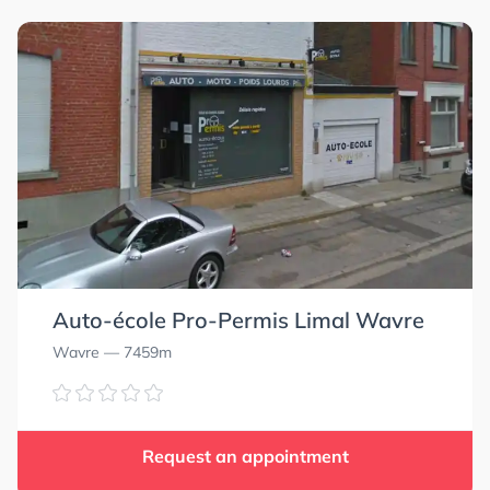
Auto-école Pro-Permis Limal Wavre
Wavre
— 7459m
Request an appointment