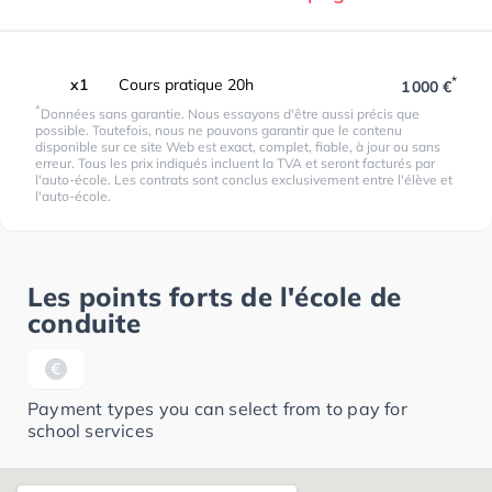
*
x1
Cours pratique 20h
1 000 €
*
Données sans garantie. Nous essayons d'être aussi précis que
possible. Toutefois, nous ne pouvons garantir que le contenu
disponible sur ce site Web est exact, complet, fiable, à jour ou sans
erreur. Tous les prix indiqués incluent la TVA et seront facturés par
l'auto-école. Les contrats sont conclus exclusivement entre l'élève et
l'auto-école.
Les points forts de l'école de
conduite
Payment types you can select from to pay for
school services