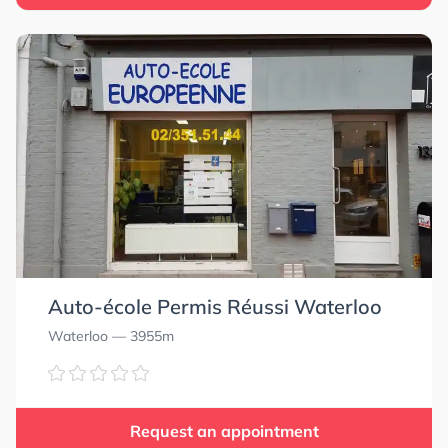
0.0
0.0
5.0
5.0
0.0
0.0
Auto-école Permis Réussi Waterloo
Waterloo
— 3955m
Request an appointment