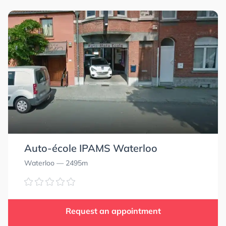
0.0
0.0
Auto-école IPAMS Waterloo
Waterloo
— 2495m
Request an appointment
0.0
0.0