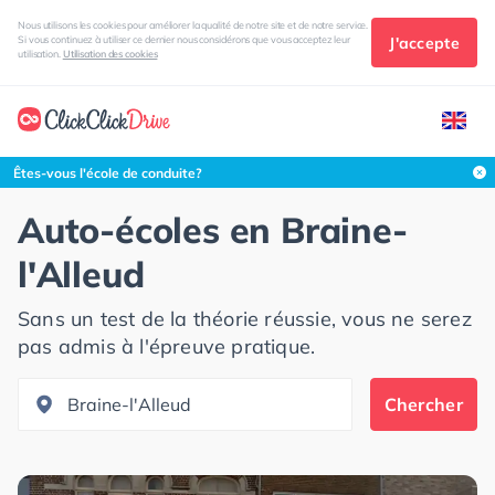
Nous utilisons les cookies pour améliorer la qualité de notre site et de notre service.
J'accepte
Si vous continuez à utiliser ce dernier nous considérons que vous acceptez leur
utilisation.
Utilisation des cookies
Rechercher dans cette zone
Êtes-vous l'école de conduite?
Auto-écoles en
Braine-
l'Alleud
Sans un test de la théorie réussie, vous ne serez
pas admis à l'épreuve pratique.
Chercher