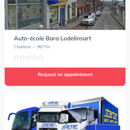
Auto-école Bara Lodelinsart
Charleroi
— 9677m
Request an appointment
4.9
4.9
5.0
5.0