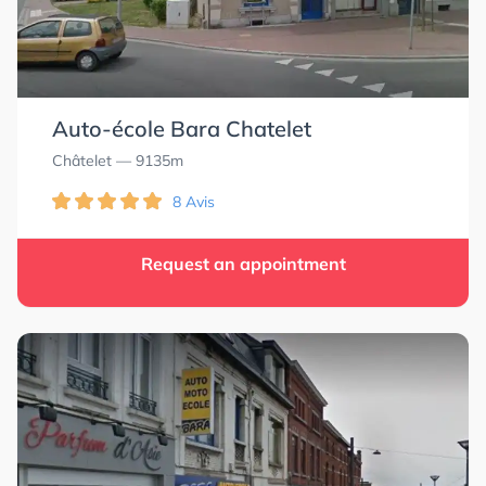
0.0
0.0
Auto-école Bara Chatelet
Châtelet
— 9135m
8 Avis
Request an appointment