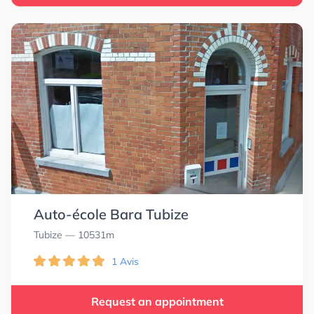
Auto-école Bara Tubize
Tubize
— 10531m
1 Avis
Request an appointment