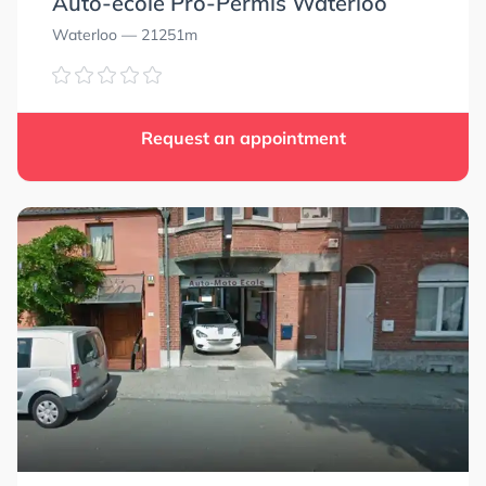
Auto-école Pro-Permis Waterloo
Waterloo
— 21251m
Request an appointment