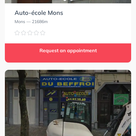
Auto-école Mons
Mons
— 21686m
Request an appointment