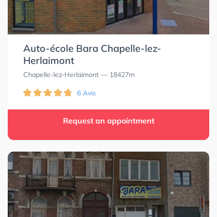
Auto-école Bara Chapelle-lez-
0.0
0.0
Herlaimont
Chapelle-lez-Herlaimont
— 18427m
6 Avis
Request an appointment