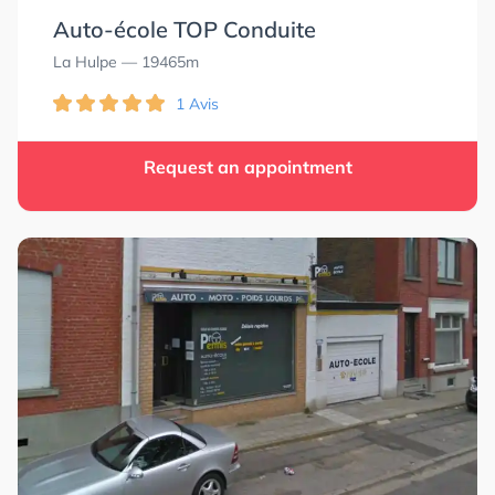
Auto-école TOP Conduite
La Hulpe
— 19465m
1 Avis
Request an appointment