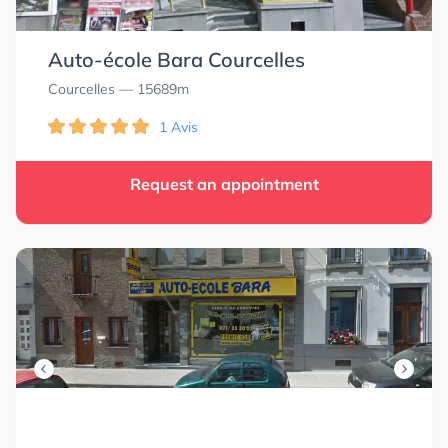
Auto-école Bara Courcelles
Courcelles
— 15689m
5.0
5.0
0.0
0.0
1 Avis
Request an appointment