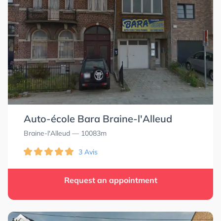
Auto-école Bara Braine-l'Alleud
Braine-l'Alleud
— 10083m
3 Avis
Request an appointment