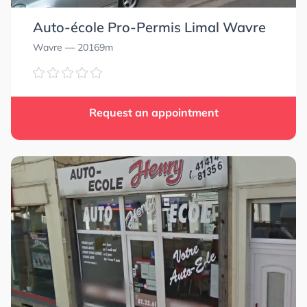
Auto-école Pro-Permis Limal Wavre
Wavre
— 20169m
Request an appointment