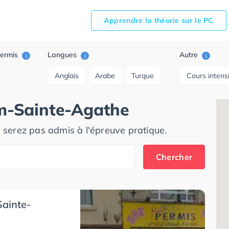
Apprendre la théorie sur le PC
ermis
Langues
Autre
i
i
i
Anglais
Arabe
Turque
Cours intens
m-Sainte-Agathe
e serez pas admis à l'épreuve pratique.
Chercher
ainte-