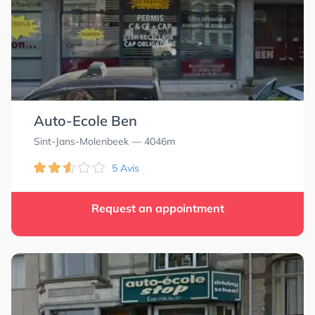
Auto-Ecole Ben
Sint-Jans-Molenbeek
— 4046m
5 Avis
Request an appointment