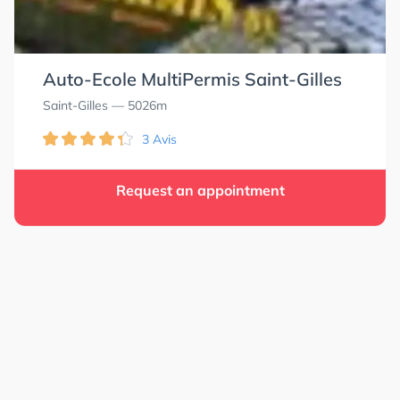
4.0
4.0
4.4
4.4
5.0
5.0
4.0
4.0
Auto-Ecole MultiPermis Saint-Gilles
Saint-Gilles
— 5026m
3 Avis
Request an appointment
4.6
4.6