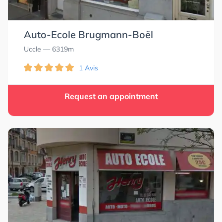
Auto-Ecole Brugmann-Boël
Uccle
— 6319m
1 Avis
Request an appointment