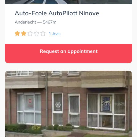
Auto-Ecole AutoPilott Ninove
Anderlecht
— 5467m
1 Avis
Request an appointment