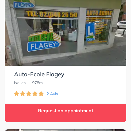
Auto-Ecole Flagey
Ixelles
— 978m
2 Avis
Request an appointment