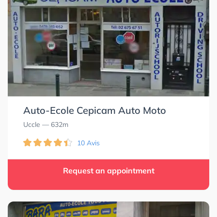
Auto-Ecole Cepicam Auto Moto
Uccle
— 632m
10 Avis
Request an appointment