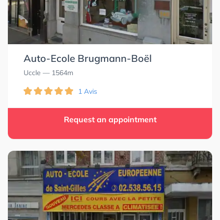
Auto-Ecole Brugmann-Boël
Uccle
— 1564m
1 Avis
Request an appointment